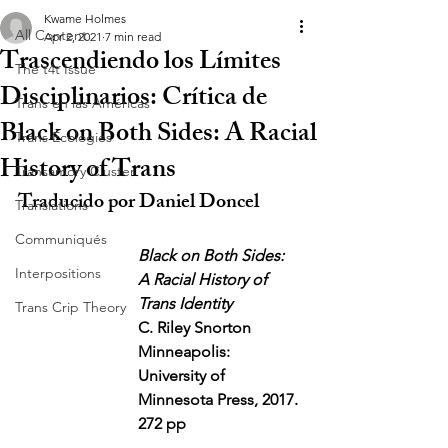
Kwame Holmes
All Content
Apr 2, 2021
7 min read
Trascendiendo los Límites
The t4t Issue
Disciplinarios: Crítica de
Trans en las Américas
Black on Both Sides: A Racial
Trans Ecologies
History of Trans
Transamory Cluster
Traducido por Daniel Doncel 
Translations
Communiqués
Black on Both Sides: 
Interpositions
A Racial History of 
Trans Identity
Trans Crip Theory
C. Riley Snorton
Minneapolis: 
University of 
Minnesota Press, 2017. 
272 pp