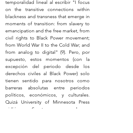
temporalidad lineal al escribir "I focus 
on the transitive connections within 
blackness and transness that emerge in 
moments of transition: from slavery to 
emancipation and the free market, from 
civil rights to Black Power movement; 
from World War II to the Cold War; and 
from analog to digital" (9). Pero, por 
supuesto, estos momentos (con la 
excepción del periodo desde los 
derechos civiles al Black Power) solo 
tienen sentido para nosotros como 
barreras absolutas entre periodos 
políticos, económicos, y culturales. 
Quizá University of Minnesota Press 
pidió a Snorton que ordenase 
cronológicamente sus capítulos, y da la 
sensación de que quizá también 
sugirieran vehementemente el subtítulo 